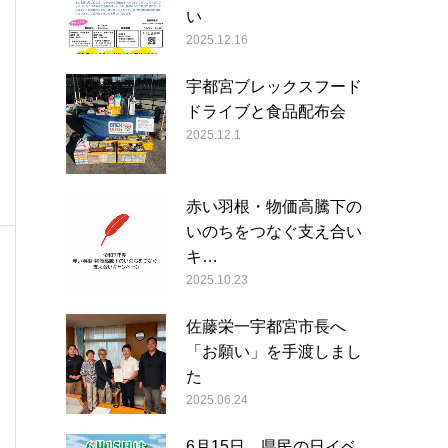
い
2025.12.16
宇都宮ブレックスフード
ドライブと食品配布会
2025.12.1
赤い羽根・物価高騰下の
いのちをつなぐ支え合い
キ…
2025.10.23
佐藤栄一宇都宮市長へ
「お願い」を手渡しまし
た
2025.06.24
6月15日 県民の日イベ