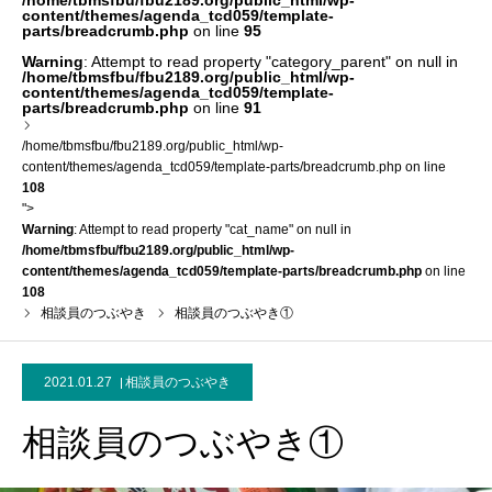
/home/tbmsfbu/fbu2189.org/public_html/wp-
content/themes/agenda_tcd059/template-
parts/breadcrumb.php
on line
95
Warning
: Attempt to read property "category_parent" on null in
/home/tbmsfbu/fbu2189.org/public_html/wp-
content/themes/agenda_tcd059/template-
parts/breadcrumb.php
on line
91
/home/tbmsfbu/fbu2189.org/public_html/wp-
content/themes/agenda_tcd059/template-parts/breadcrumb.php on line
108
">
Warning
: Attempt to read property "cat_name" on null in
/home/tbmsfbu/fbu2189.org/public_html/wp-
content/themes/agenda_tcd059/template-parts/breadcrumb.php
on line
108
相談員のつぶやき
相談員のつぶやき①
2021.01.27
相談員のつぶやき
相談員のつぶやき①