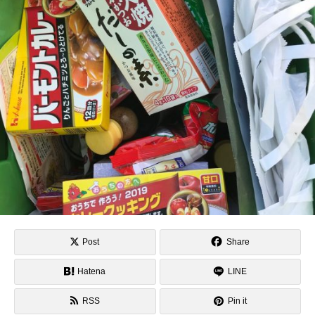
Post
Share
Hatena
LINE
RSS
Pin it