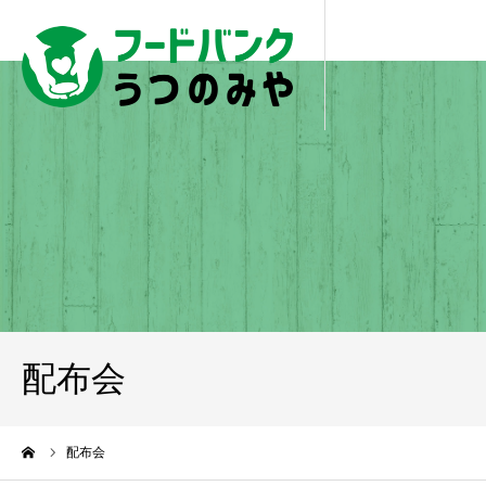
配布会
ーム
配布会