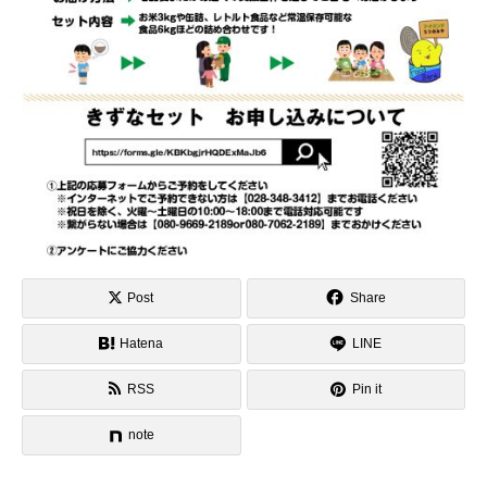
Post
Share
Hatena
LINE
RSS
Pin it
note