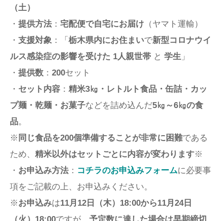
（土）
・
提供方法
：
宅配便で自宅にお届け
（ヤマト運輸）
・
支援対象
：「
栃木県内にお住まい
で
新型コロナウイ
ルス感染症の影響を受けた 1人親世帯
と
学生
」
・
提供数
：
200
セット
・
セット内容
：
精米3㎏・レトルト食品・缶詰・カッ
プ麺・乾麺・お菓子
などを詰め込んだ
5㎏～6㎏の食
品
。
※
同じ食品を200個準備することが非常に困難
である
ため、
精米以外はセットごとに内容が変わります
※
・
お申込み方法
：
コチラのお申込みフォーム
に必要事
項をご記載の上、お申込みください。
※
お申込み
は
11月12日（木）18:00から11月24日
（火）18:00
ですが、
予定数に達した場合は早期締切