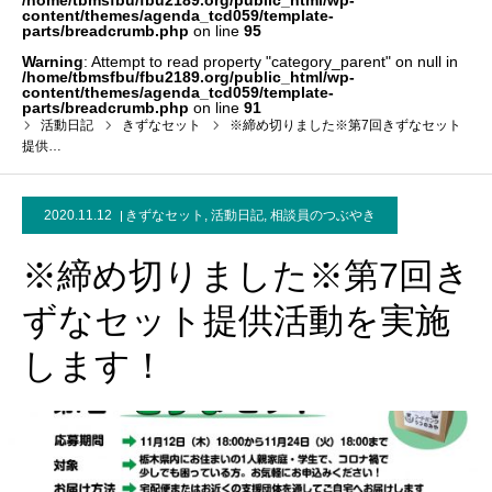
/home/tbmsfbu/fbu2189.org/public_html/wp-
content/themes/agenda_tcd059/template-
parts/breadcrumb.php
on line
95
Warning
: Attempt to read property "category_parent" on null in
/home/tbmsfbu/fbu2189.org/public_html/wp-
content/themes/agenda_tcd059/template-
parts/breadcrumb.php
on line
91
活動日記
きずなセット
※締め切りました※第7回きずなセット
提供…
2020.11.12
きずなセット
,
活動日記
,
相談員のつぶやき
※締め切りました※第7回き
ずなセット提供活動を実施
します！