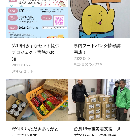
第19回きずなセット提供
県内フードバンク情報誌
プロジェクト実施のお
完成！
知…
2022.06.3
相談員のつぶやき
2022.01.29
きずなセット
寄付をいただきありがと
台風19号被災者支援「き
うございます。
ずなセット」の配送先