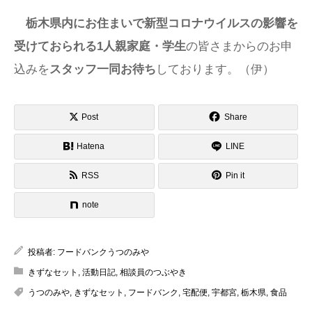
栃木県内にお住まいで新型コロナウイルスの影響を
受けておられる1人親家庭・学生
の皆さまからのお申
込みを
スタッフ一同お待ち
しております。（伊）
Post
Share
Hatena
LINE
RSS
Pin it
note
投稿者:
フードバンクうつのみや
きずなセット
,
活動日記
,
相談員のつぶやき
うつのみや
,
きずなセット
,
フードバンク
,
宅配便
,
宇都宮
,
栃木県
,
食品