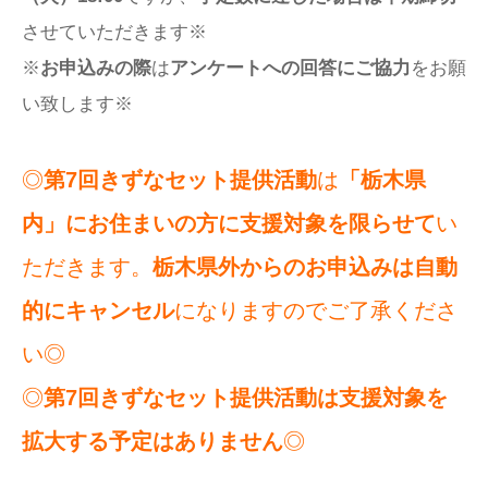
させていただきます※
※
お申込みの際
は
アンケートへの回答にご協力
をお願
い致します※
◎
第7回きずなセット提供活動
は
「栃木県
内」にお住まいの方に支援対象を限らせて
い
ただきます。
栃木県外からのお申込みは自動
的にキャンセル
になりますのでご了承くださ
い◎
◎
第7回きずなセット提供活動は支援対象を
拡大する予定はありません
◎