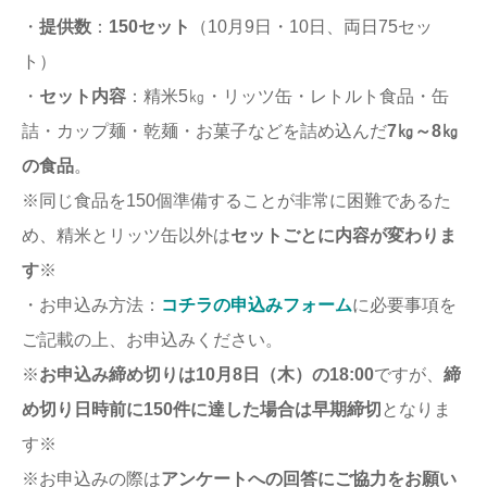
・
提供数
：
150セット
（10月9日・10日、両日75セッ
ト）
・
セット内容
：精米5㎏・リッツ缶・レトルト食品・缶
詰・カップ麺・乾麺・お菓子などを詰め込んだ
7㎏～8㎏
の食品
。
※同じ食品を150個準備することが非常に困難であるた
め、精米とリッツ缶以外は
セットごとに内容が変わりま
す
※
・お申込み方法：
コチラの申込みフォーム
に必要事項を
ご記載の上、お申込みください。
※
お申込み締め切りは10月8日（木）の18:00
ですが、
締
め切り日時前に150件に達した場合は早期締切
となりま
す※
※お申込みの際は
アンケートへの回答にご協力をお願い