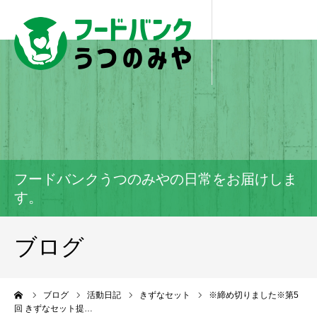
フードバンクうつのみやの日常をお届けしま
す。
ブログ
ーム
ブログ
活動日記
きずなセット
※締め切りました※第5
回 きずなセット提…