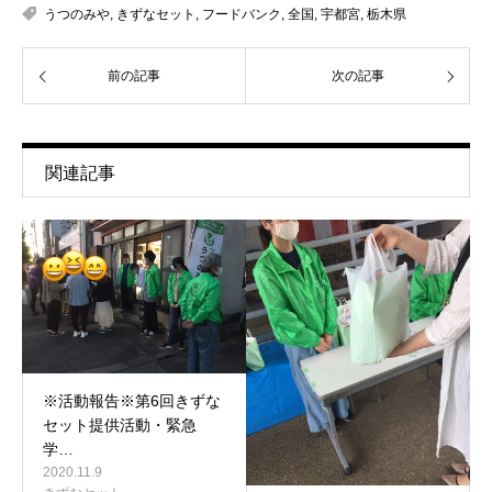
うつのみや
,
きずなセット
,
フードバンク
,
全国
,
宇都宮
,
栃木県
前の記事
次の記事
関連記事
※活動報告※第6回きずな
セット提供活動・緊急
学…
2020.11.9