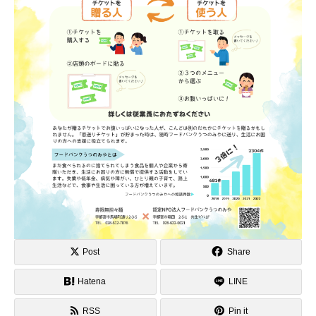
Post
Share
Hatena
LINE
RSS
Pin it