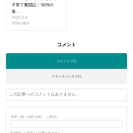
子育て奮闘記：SOSの
途…
2020.11.6
SOSの途中
コメント
コメント ( 0 )
トラックバック ( 0 )
この記事へのコメントはありません。
名前（例：山田 太郎）
( 必須 )
E-MAIL
( 必須 ) - 公開されません -