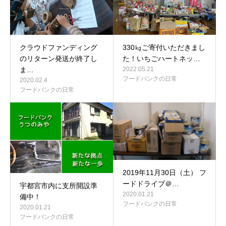
クラウドファンディング
330㎏ご寄付いただきまし
のリターン発送が終了し
た！いちごハートネッ…
ま…
2022.05.21
フードバンクの日常
2020.02.4
フードバンクの日常
2019年11月30日（土） フ
ードドライブ＠…
宇都宮市内に支所開設準
2020.01.21
備中！
フードバンクの日常
2020.01.21
フードバンクの日常