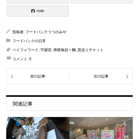
note
投稿者:
フードバンクうつのみや
フードバンクの日常
ペイフォワード
,
宇都宮
,
寿限無担々麵
,
恩送りチケット
コメント:
0
前の記事
次の記事
関連記事