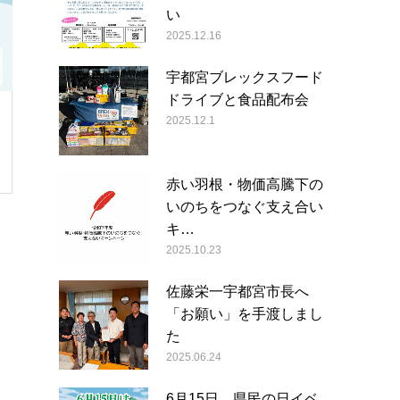
い
2025.12.16
宇都宮ブレックスフード
ドライブと食品配布会
2025.12.1
赤い羽根・物価高騰下の
いのちをつなぐ支え合い
キ…
2025.10.23
佐藤栄一宇都宮市長へ
「お願い」を手渡しまし
た
2025.06.24
6月15日 県民の日イベ