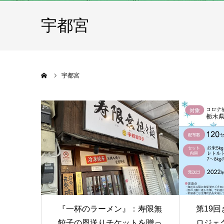
宇都宮
ホーム
宇都宮
『一杯のラーメン』：寿限無
第19
餃子の恩送りチケットを贈っ
ロジェ