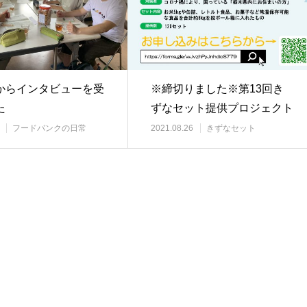
からインタビューを受
※締切りました※第13回き
た
ずなセット提供プロジェクト
を実施します！
フードバンクの日常
2021.08.26
きずなセット