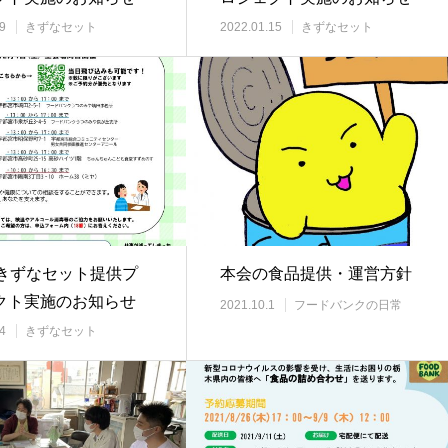
9
きずなセット
2022.01.15
きずなセット
回きずなセット提供プ
本会の食品提供・運営方針
クト実施のお知らせ
2021.10.1
フードバンクの日常
4
きずなセット