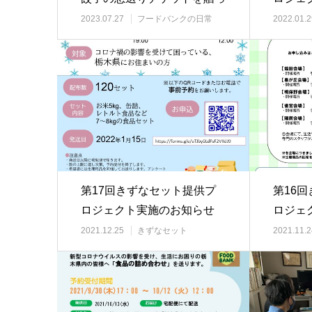
てみたレポ
2023.07.27
フードバンクの日常
2022.01.2
第17回きずなセット提供プ
第16
ロジェクト実施のお知らせ
ロジェ
2021.12.25
きずなセット
2021.11.2