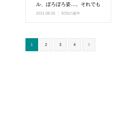
ル、ぼろぼろ姿…。それでも
地元で申請できな…
2021.08.26
SOSの途中
1
2
3
4